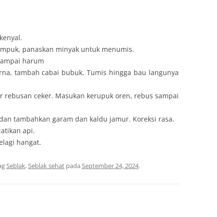
kenyal.
empuk, panaskan minyak untuk menumis.
sampai harum
na, tambah cabai bubuk. Tumis hingga bau langunya
ir rebusan ceker. Masukan kerupuk oren, rebus sampai
dan tambahkan garam dan kaldu jamur. Koreksi rasa.
atikan api.
elagi hangat.
ag
Seblak
,
Seblak sehat
pada
September 24, 2024
.