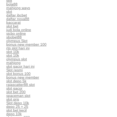
slot
bola88
mahjong ways
slot
daftar ibcbet
daftar nova88
baccarat
slot bet
judi bola online
sicbo online
sbobet88
olympus Slot
bonus new member 100
rtp slot hari ini
slot 10k
slot 10k
olympus slot
mahjong
slot gacor hari ini
Slot resmi
slot bonus 100
bonus new member
slot depo 5k
rajascatter88 slot
slot gacor
slot bet 200
spaceman slot
slot qris
Slot depo 10k
depo 25 + 25
slot bet kecil
depo 10k