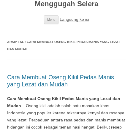
Menggugah Selera
Langsung ke isi
Menu
ARSIP TAG:
CARA MEMBUAT OSENG KIKIL PEDAS MANIS YANG LEZAT
DAN MUDAH
Cara Membuat Oseng Kikil Pedas Manis
yang Lezat dan Mudah
Cara Membuat Oseng Kikil Pedas Manis yang Lezat dan
Mudah
– Oseng kikil adalah salah satu masakan khas
Indonesia yang populer karena teksturnya kenyal dan rasanya
yang lezat. Perpaduan antara rasa pedas dan manis membuat
hidangan ini cocok sebagai teman nasi hangat. Berikut resep