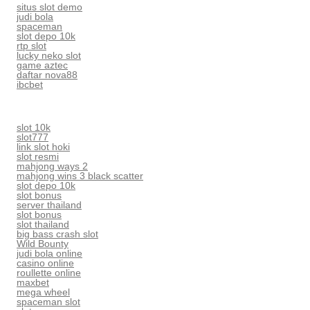
situs slot demo
judi bola
spaceman
slot depo 10k
rtp slot
lucky neko slot
game aztec
daftar nova88
ibcbet
slot 10k
slot777
link slot hoki
slot resmi
mahjong ways 2
mahjong wins 3 black scatter
slot depo 10k
slot bonus
server thailand
slot bonus
slot thailand
big bass crash slot
Wild Bounty
judi bola online
casino online
roullette online
maxbet
mega wheel
spaceman slot