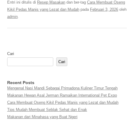
Entri ini ditulis di
Resep Masakan
dan ber-tag
Cara Membuat Oseng
Kikil Pedas Manis yang Lezat dan Mudah
pada
Februari 3, 2026
oleh
admin
.
Cari
Cari
Recent Posts
Mengenal Nasi Mandi Sebagai Primadona Kuliner Timur Tengah
Makanan Hewan Asal Jerman Ramaikan International Pet Expo
Cara Membuat Oseng Kikil Pedas Manis yang Lezat dan Mudah
Tips Mudah Membuat Seblak Sehat dan Enak
Makanan dari Minahasa yang Buat Ngeri