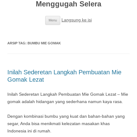
Menggugah Selera
Langsung ke isi
Menu
ARSIP TAG:
BUMBU MIE GOMAK
Inilah Sederetan Langkah Pembuatan Mie
Gomak Lezat
Inilah Sederetan Langkah Pembuatan Mie Gomak Lezat – Mie
gomak adalah hidangan yang sederhana namun kaya rasa.
Dengan kombinasi bumbu yang kuat dan bahan-bahan yang
segar, Anda bisa menikmati kelezatan masakan khas
Indonesia ini di rumah.