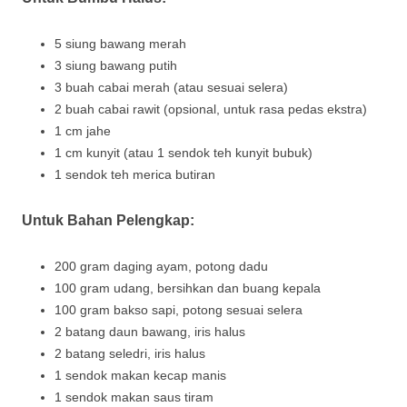
5 siung bawang merah
3 siung bawang putih
3 buah cabai merah (atau sesuai selera)
2 buah cabai rawit (opsional, untuk rasa pedas ekstra)
1 cm jahe
1 cm kunyit (atau 1 sendok teh kunyit bubuk)
1 sendok teh merica butiran
Untuk Bahan Pelengkap:
200 gram daging ayam, potong dadu
100 gram udang, bersihkan dan buang kepala
100 gram bakso sapi, potong sesuai selera
2 batang daun bawang, iris halus
2 batang seledri, iris halus
1 sendok makan kecap manis
1 sendok makan saus tiram