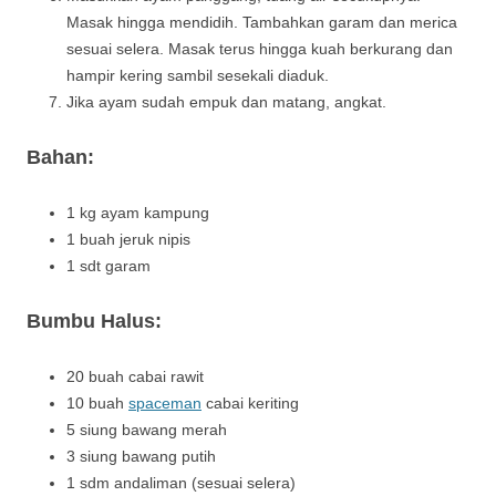
Masak hingga mendidih. Tambahkan garam dan merica
sesuai selera. Masak terus hingga kuah berkurang dan
hampir kering sambil sesekali diaduk.
Jika ayam sudah empuk dan matang, angkat.
Bahan:
1 kg ayam kampung
1 buah jeruk nipis
1 sdt garam
Bumbu Halus:
20 buah cabai rawit
10 buah
spaceman
cabai keriting
5 siung bawang merah
3 siung bawang putih
1 sdm andaliman (sesuai selera)