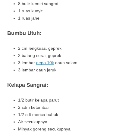
8 butir kemiri sangrai
1 ruas kunyit
1 ruas jahe
Bumbu Utuh:
2 cm lengkuas, geprek
2 batang serai, geprek
3 lembar
depo 10k
daun salam
3 lembar daun jeruk
Kelapa Sangrai:
1/2 butir kelapa parut
2 sdm ketumbar
1/2 sdt merica bubuk
Air secukupnya
Minyak goreng secukupnya