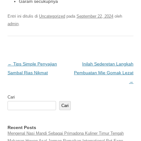
Garam secukupnya
Entri ini ditulis di
Uncategorized
pada
September 22, 2024
oleh
admin
.
Navigasi
←
Tips Simple Penyajian
Inilah Sederetan Langkah
Tulisan
Sambal Rias Nikmat
Pembuatan Mie Gomak Lezat
→
Cari
Cari
Recent Posts
Mengenal Nasi Mandi Sebagai Primadona Kuliner Timur Tengah
Makanan Hewan Asal Jerman Ramaikan International Pet Expo